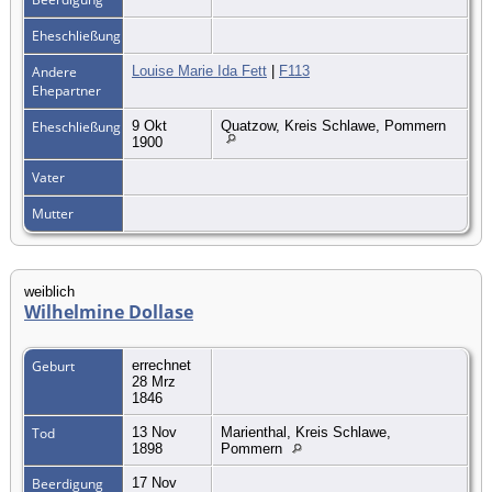
Eheschließung
Andere
Louise Marie Ida Fett
|
F113
Ehepartner
Eheschließung
9 Okt
Quatzow, Kreis Schlawe, Pommern
1900
Vater
Mutter
weiblich
Wilhelmine Dollase
Geburt
errechnet
28 Mrz
1846
Tod
13 Nov
Marienthal, Kreis Schlawe,
1898
Pommern
Beerdigung
17 Nov