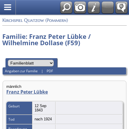
Anmelden
Kirchspiel Quatzow (Pommern)
Familie: Franz Peter Lübke /
Wilhelmine Dollase (F59)
Angaben zur Familie
|
PDF
männlich
Franz Peter Lübke
Geburt
12 Sep
1843
Tod
nach 1924
Beerdigung