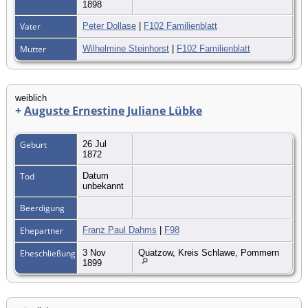
1898
Vater
Peter Dollase
|
F102 Familienblatt
Mutter
Wilhelmine Steinhorst
|
F102 Familienblatt
weiblich
+
Auguste Ernestine Juliane Lübke
Geburt
26 Jul
1872
Tod
Datum
unbekannt
Beerdigung
Ehepartner
Franz Paul Dahms
|
F98
Eheschließung
3 Nov
Quatzow, Kreis Schlawe, Pommern
1899