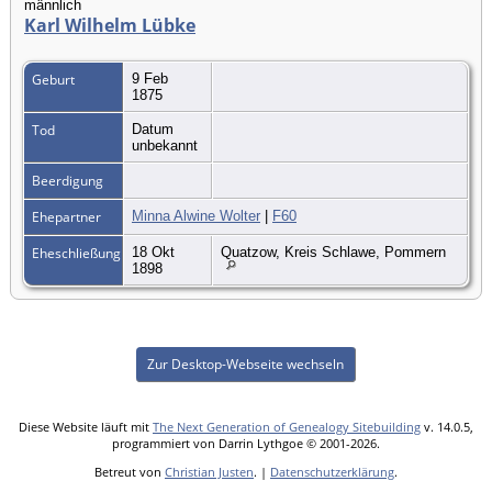
männlich
Karl Wilhelm Lübke
Geburt
9 Feb
1875
Tod
Datum
unbekannt
Beerdigung
Ehepartner
Minna Alwine Wolter
|
F60
Eheschließung
18 Okt
Quatzow, Kreis Schlawe, Pommern
1898
Zur Desktop-Webseite wechseln
Diese Website läuft mit
The Next Generation of Genealogy Sitebuilding
v. 14.0.5,
programmiert von Darrin Lythgoe © 2001-2026.
Betreut von
Christian Justen
. |
Datenschutzerklärung
.