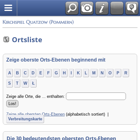
Anmelden
Kirchspiel Quatzow (Pommern)
Ortsliste
Zeige oberste Orts-Ebenen beginnend mit
A
B
C
D
E
F
G
H
I
K
L
M
N
O
P
R
S
T
W
Ł
Zeige alle Orte, die ... enthalten:
Zeige alle obersten Orts-Ebenen
(alphabetisch sortiert) |
Verbreitungskarte
Die 30 bedeutendsten obersten Orts-Ebenen