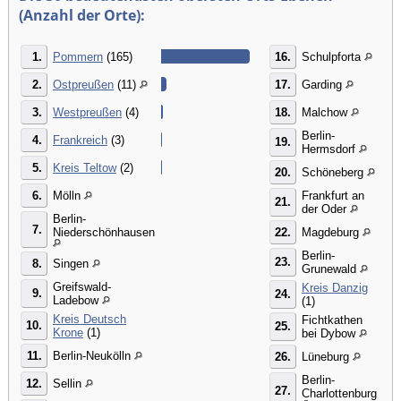
(Anzahl der Orte):
1.
Pommern
(165)
16.
Schulpforta
2.
Ostpreußen
(11)
17.
Garding
3.
Westpreußen
(4)
18.
Malchow
Berlin-
4.
Frankreich
(3)
19.
Hermsdorf
5.
Kreis Teltow
(2)
20.
Schöneberg
6.
Mölln
Frankfurt an
21.
der Oder
Berlin-
7.
Niederschönhausen
22.
Magdeburg
Berlin-
23.
8.
Singen
Grunewald
Greifswald-
Kreis Danzig
9.
24.
Ladebow
(1)
Kreis Deutsch
Fichtkathen
10.
25.
Krone
(1)
bei Dybow
11.
Berlin-Neukölln
26.
Lüneburg
Berlin-
12.
Sellin
27.
Charlottenburg