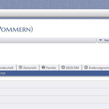
(Pommern)
Su
ndtschaft
Zeitstrahl
Familie
GEDCOM
Änderungsvors
|
PDF