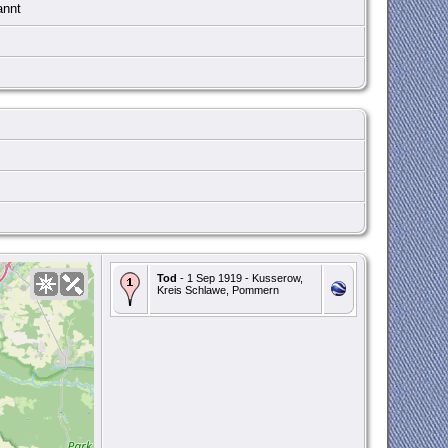
nnt
Tod
- 1 Sep 1919 - Kusserow,
Kreis Schlawe, Pommern