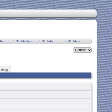
chen
Medien
Info
Mehr
chlag