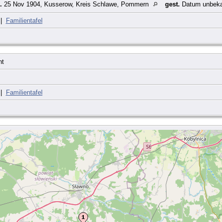
.
25 Nov 1904, Kusserow, Kreis Schlawe, Pommern
gest.
Datum unbeka
|
Familientafel
nt
|
Familientafel