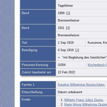
Tagelöhner
Beruf
1909 [
3
]
Brennereiheizer
Beruf
1911 [
4
]
Brennereiheizer
Tod
1 Sep 1919
Kusserow, Kr
Beerdigung
4 Sep 1919 [
1
]
"mit Begleitung des Geistlichen"
Personen-Kennung
I1004
Kirchenbuch 
Zuletzt bearbeitet am
22 Feb 2022
Familie 1
Karoline Wilhelmine Rosina Adam
Eheschließung
Datum unbekannt
Kinder
1.
Wilhelm Franz Julius Duske
,
2.
Marie Minna Wilhelmine Duske