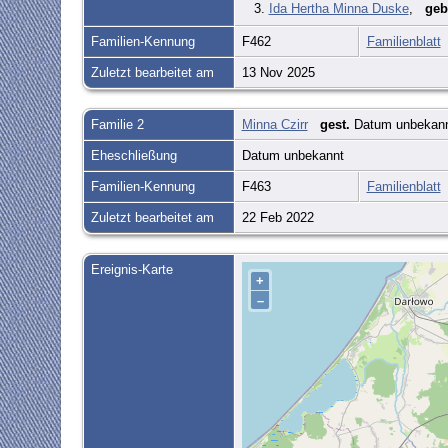
3.
Ida Hertha Minna Duske
,
geb
Familien-Kennung
F462
Familienblatt
Zuletzt bearbeitet am
13 Nov 2025
Familie 2
Minna Czirr
gest.
Datum unbekan
Eheschließung
Datum unbekannt
Familien-Kennung
F463
Familienblatt
Zuletzt bearbeitet am
22 Feb 2022
Ereignis-Karte
+
–