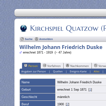
Kirchspiel Quatzow 
Suche
Anmelden
Wilhelm Johann Friedrich Duske
errechnet 1871 - 1919 (~ 47 Jahre)
Person
Vorfahren
Nachkommen
Verwa
Angaben zur Person
|
Quellen
|
Ereignis-Karte
|
Alles
Name
Wilhelm Johann Friedrich
Duske
Geburt
errechnet 1 Sep 1871 [
1
]
Geschlecht
männlich
Beruf
1900 [
2
]